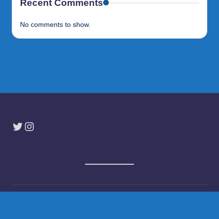
Recent Comments
No comments to show.
Twitter
Instagram
Copyright 2026 —
ARTICLE HUB
. All rights reserved.
Bloghash WordPress Theme